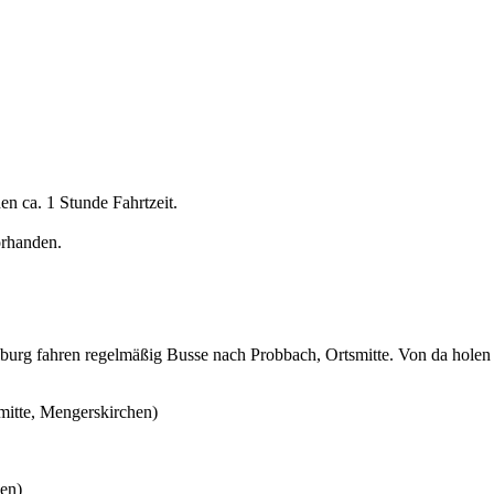
n ca. 1 Stunde Fahrtzeit.
orhanden.
g fahren regelmäßig Busse nach Probbach, Ortsmitte. Von da holen w
itte, Mengerskirchen)
len)