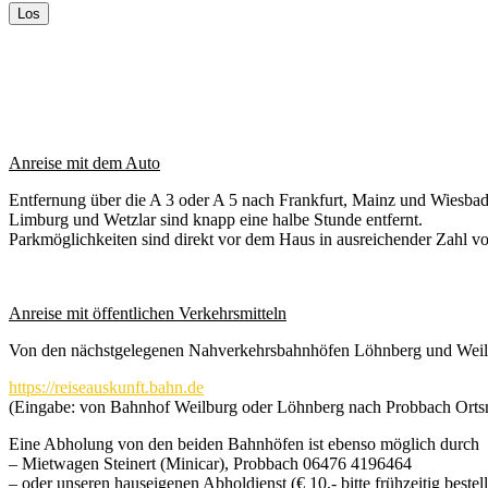
Anreise mit dem Auto
Entfernung über die A 3 oder A 5 nach Frankfurt, Mainz und Wiesbade
Limburg und Wetzlar sind knapp eine halbe Stunde entfernt.
Parkmöglichkeiten sind direkt vor dem Haus in ausreichender Zahl v
Anreise mit öffentlichen Verkehrsmitteln
Von den nächstgelegenen Nahverkehrsbahnhöfen Löhnberg und Weilbur
https://reiseauskunft.bahn.de
(Eingabe: von Bahnhof Weilburg oder Löhnberg nach Probbach Ortsm
Eine Abholung von den beiden Bahnhöfen ist ebenso möglich durch
– Mietwagen Steinert (Minicar), Probbach 06476 4196464
– oder unseren hauseigenen Abholdienst (€ 10,- bitte frühzeitig bestel