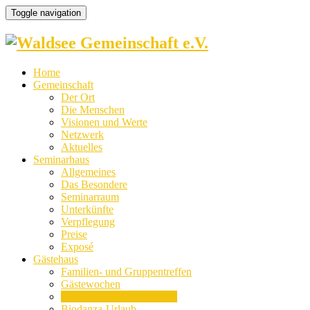
Toggle navigation
Home
Gemeinschaft
Der Ort
Die Menschen
Visionen und Werte
Netzwerk
Aktuelles
Seminarhaus
Allgemeines
Das Besondere
Seminarraum
Unterkünfte
Verpflegung
Preise
Exposé
Gästehaus
Familien- und Gruppentreffen
Gästewochen
Urlaub – Auszeit – Retreat
Biodanza-Urlaub